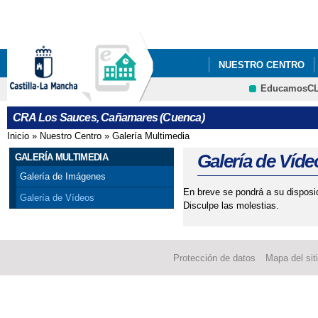
Pa
co
pri
NUESTRO CENTRO
EducamosC
ADMISIÓN ALUMNADO 
CRFP
CRA Los Sauces, Cañamares (Cuenca)
Inicio
»
Nuestro Centro
»
Galería Multimedia
Se encuentra usted aquí
Galería de Víde
GALERÍA MULTIMEDIA
Galería de Imágenes
En breve se pondrá a su disposi
Galería de Vídeos
Disculpe las molestias.
Protección de datos
Mapa del sit