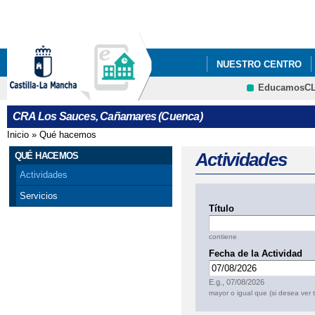
Pa
co
pri
NUESTRO CENTRO
EducamosC
ADMISIÓN ALUMNADO 
CRFP
CRA Los Sauces, Cañamares (Cuenca)
Inicio
»
Qué hacemos
Se encuentra usted aquí
Actividades
QUÉ HACEMOS
Actividades
Servicios
Título
contiene
Fecha de la Actividad
Fecha
E.g., 07/08/2026
mayor o igual que (si desea ver 