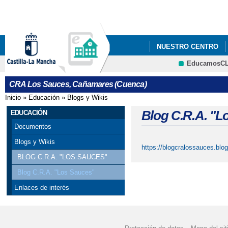
Pa
co
pri
NUESTRO CENTRO
EducamosC
ADMISIÓN ALUMNADO 
CRFP
CRA Los Sauces, Cañamares (Cuenca)
Inicio
»
Educación
»
Blogs y Wikis
Se encuentra usted aquí
Blog C.R.A. "L
EDUCACIÓN
Documentos
Blogs y Wikis
https://blogcralossauces.blo
BLOG C.R.A. "LOS SAUCES"
Blog C.R.A. "Los Sauces"
Enlaces de interés